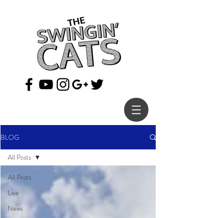
BLOG
All Posts
All Posts
Live
News