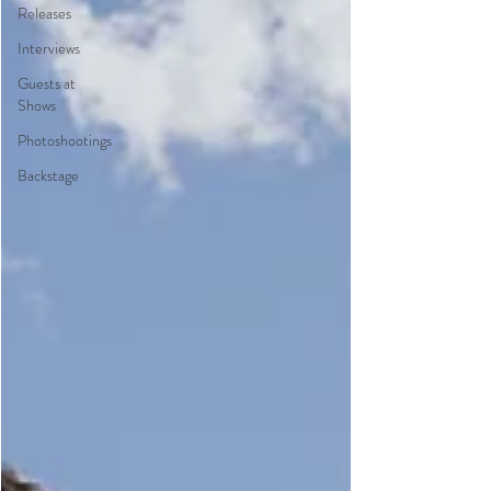
Releases
Interviews
Guests at
Shows
Photoshootings
Backstage