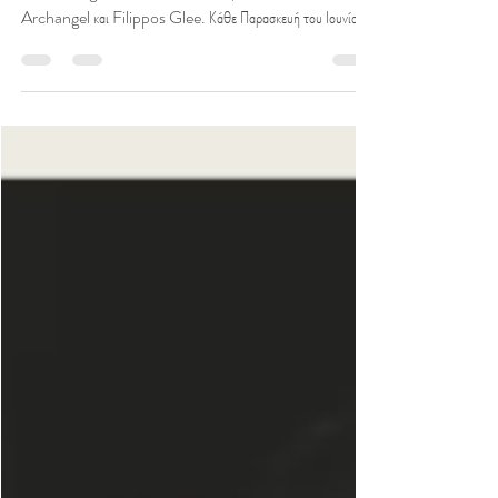
Οι Swingin’ Cats παρουσιάζουν τη νέα σειρά συνεργασιών
"The Swingin’ Cats & Friends", με Salvatore,
Archangel και Filippos Glee. Κάθε Παρασκευή του Ιουνίου,
ένα νέο τραγούδι και videoclip.