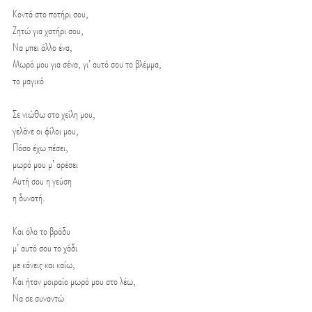
Κοντά στο ποτήρι σου,
Ζητώ για χατήρι σου,
Να μπει άλλο ένα,
Μωρό μου για σένα, γι’ αυτό σου το βλέμμα,
το μαγικό 
Σε νιώθω στα χείλη μου,
γελάνε οι φίλοι μου,
Πόσο έχω πέσει,
μωρό μου μ’ αρέσει
Αυτή σου η γεύση
η δυνατή. 
Και όλο το βράδυ
μ’ αυτό σου το χάδι
με κάνεις και καίω,
Και ήταν μοιραίο μωρό μου στο λέω,
Να σε συναντώ