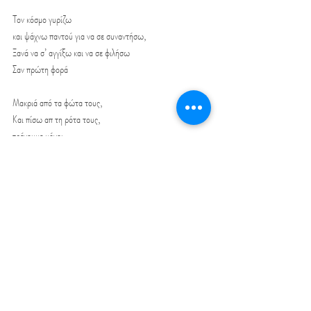
Τον κόσμο γυρίζω
και ψάχνω παντού για να σε συναντήσω,
Ξανά να σ’ αγγίξω και να σε φιλήσω
Σαν πρώτη φορά
Μακριά από τα φώτα τους,
Και πίσω απ τη ρότα τους,
τρέχουμε μόνοι
Ο χρόνος παγώνει,
το σώμα μου λιώνει,
Σαν σε κρατώ 
Μου δείχνεις την πόρτα σου,
τα φιλιά τα σκόρπια σου, πίσω σου αφήνεις
Τη σκέψη μου ντύνεις, κι ελπίδες μου δίνεις,
να σε ξαναδώ
Και όλο το βράδυ