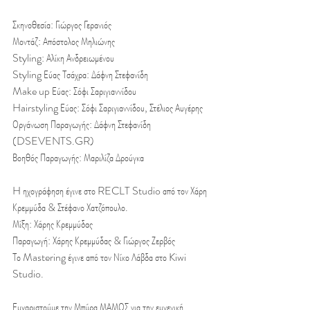
Σκηνοθεσία: Γιώργος Γερανιός
Μοντάζ: Απόστολος Μηλιώνης
Styling: Αλίκη Ανδρειωμένου
Styling Εύας Τσάχρα: Δάφνη Στεφανίδη
Make up Εύας: Σόφι Σαριγιαννίδου
Hairstyling Εύας: Σόφι Σαριγιαννίδου, Στέλιος Αυγέρης
Οργάνωση Παραγωγής: Δάφνη Στεφανίδη 
(DSEVENTS.GR)
Βοηθός Παραγωγής: Μαριλίζα Δρούγκα
H ηχογράφηση έγινε στο RECLT Studio από τον Χάρη 
Κρεμμύδα & Στέφανο Χατζόπουλο.
Μίξη: Χάρης Κρεμμύδας
Παραγωγή: Χάρης Κρεμμύδας & Γιώργος Ζερβός
Το Mastering έγινε από τον Νίκο Λάβδα στο Kiwi 
Studio.
Ευχαριστούμε την Μπύρα ΜΑΜΟΣ για την ευγενική 