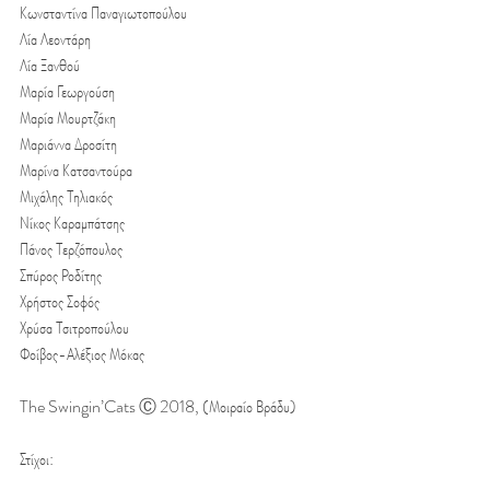
Κωνσταντίνα Παναγιωτοπούλου
Λία Λεοντάρη
Λία Ξανθού
Μαρία Γεωργούση
Μαρία Μουρτζάκη
Μαριάννα Δροσίτη
Μαρίνα Κατσαντούρα
Μιχάλης Τηλιακός
Νίκος Καραμπάτσης
Πάνος Τερζόπουλος
Σπύρος Ροδίτης
Χρήστος Σοφός
Χρύσα Τσιτροπούλου
Φοίβος-Αλέξιος Μόκας
The Swingin’Cats Ⓒ 2018, (Μοιραίο Βράδυ)
Στίχοι: