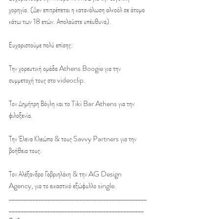
χορηγία. (Δεν επιτρέπεται η κατανάλωση αλκοόλ σε άτομα 
κάτω των 18 ετών. Απολαύστε υπέυθυνα).
Ευχαριστούμε πολύ επίσης:
Την χορευτική ομάδα Athens Boogie για την 
συμμετοχή τους στο videoclip.
Τον Δημήτρη Βόγλη και το Tiki Bar Athens για την 
φιλοξενία.
Την Έλενα Κλεώπα & τους Savvy Partners για την 
βοήθεια τους.
Τον Αλέξανδρο Γαβριηλάκη & την AG Design 
Agency, για το εικαστικό εξώφυλλο single.
_______________________________________________
______________________________________________