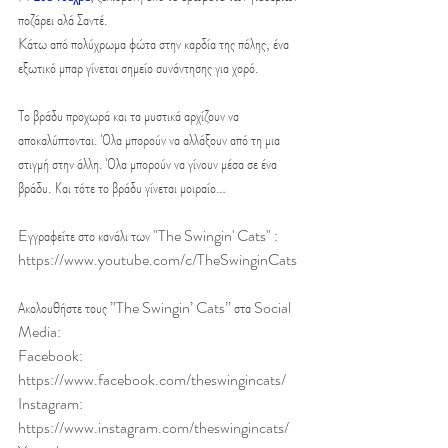
ποζάρει αλά Σαντέ.
Kάτω από πολύχρωμα φώτα στην καρδία της πόλης, ένα 
εξωτικό μπαρ γίνεται σημείο συνάντησης για χορό.
Το βράδυ προχωρά και τα μυστικά αρχίζουν να 
αποκαλύπτονται. Όλα μπορούν να αλλάξουν από τη μια 
στιγμή στην άλλη. Όλα μπορούν να γίνουν μέσα σε ένα 
βράδυ. Και τότε το βράδυ γίνεται μοιραίο…
Eγγραφείτε στο κανάλι των "The Swingin' Cats" : 
https://www.youtube.com/c/TheSwinginCats
Ακολουθήστε τους ”The Swingin’ Cats” στα Social 
Media:
Facebook: 
https://www.facebook.com/theswingincats/
Instagram: 
https://www.instagram.com/theswingincats/