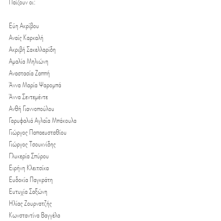
Παίζουν οι:
Εύη Ακρίβου
Αναίς Καρκαλή
Ακριβή Σακελλαρίδη
Αμαλία Μηλιώνη
Αναστασία Ζαππή
Άννα Μαρία Ψαρομπά
Άννα Σεντεμέντε
Ανθή Γιαννοπούλου
Γαρυφαλιά Αγλαΐα Μπάκουλα
Γιώργος Παπαευσταθίου
Γιώργος Τσουκνίδης
Γλυκερία Σπύρου
Ειρήνη Κλειτσίκα
Ευδοκία Παγκράτη
Ευτυχία Σαξώνη
Ηλίας Ζουρνατζής
Κωνσταντίνα Βαγγέλα