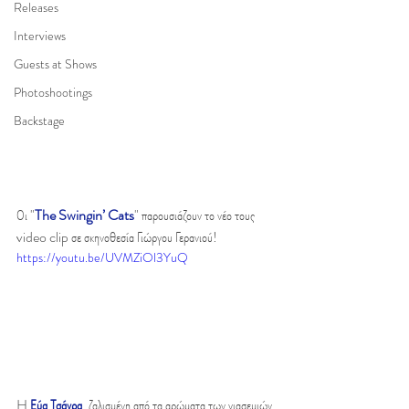
Releases
Interviews
Guests at Shows
Photoshootings
Backstage
Οι "
The Swingin’ Cats
" παρουσιάζουν το νέο τους 
video clip σε σκηνοθεσία Γιώργου Γερανιού!
https://youtu.be/UVMZiOl3YuQ
H 
Εύα Τσάχρα
, ζαλισμένη από τα αρώματα των γιασεμιών 