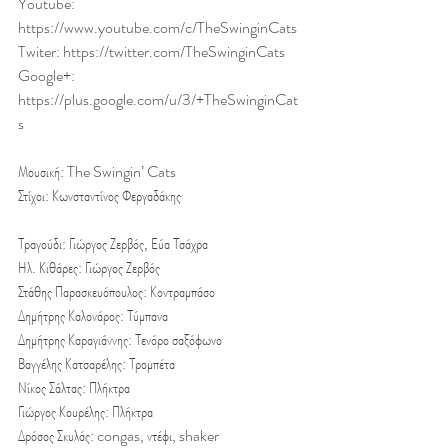
Youtube: 
https://www.youtube.com/c/TheSwinginCats
Twiter: https://twitter.com/TheSwinginCats
Google+: 
https://plus.google.com/u/3/+TheSwinginCat
s
Μουσική: The Swingin’ Cats
Στίχοι: Κωνσταντίνος Φεργαδάκης
Τραγούδι: Γιώργος Ζερβός, Εύα Τσάχρα
Ηλ. Κιθάρες: Γιώργος Ζερβός
Στάθης Παρασκευόπουλος: Κοντραμπάσο
Δημήτρης Καλονάρος: Τύμπανα
Δημήτρης Καραγιάννης: Τενόρο σαξόφωνο
Βαγγέλης Κατσαρέλης: Τρομπέτα
Νίκος Σάλτας: Πλήκτρα
Γιώργος Κουρέλης: Πλήκτρα
Δρόσος Σκυλάς: congas, ντέφι, shaker 