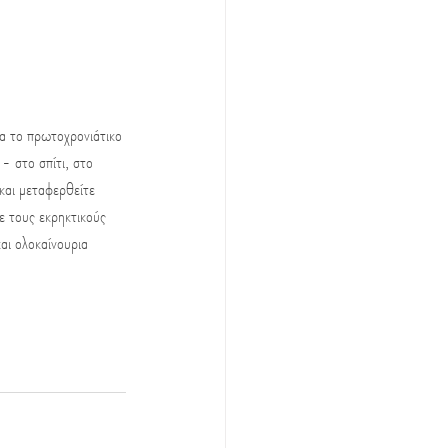
 το πρωτοχρονιάτικο 
- στο σπίτι, στο 
αι μεταφερθείτε 
ε τους εκρηκτικούς 
ι ολοκαίνουρια 