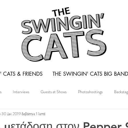
 CATS & FRIENDS
THE SWINGIN' CATS BIG BAN
s
Interviews
Guests at Shows
Photoshootings
Backsta
u
30 Δεκ 2019
διαβάστηκε 1 λεπτά
 μετάδοση στον Pepper 