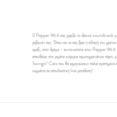
Ο Pepper 96.6 σας χαρίζει το ιδανικό soundtrack για
ρεβεγιόν σας. Όπου και να σας βρει η αλλαγή του χρόνου 
αμάξι, στον δρόμο - συντονιστείτε στον Pepper 96.6 κ
απευθείας στο γεμάτο ενέργεια πρωτοχρονιάτικο πάρτι, μ
Swingin’ Cats που θα ερμηνεύσουν παλιά αγαπημένα κα
κομμάτια σε αποκλειστική live μετάδοση!  