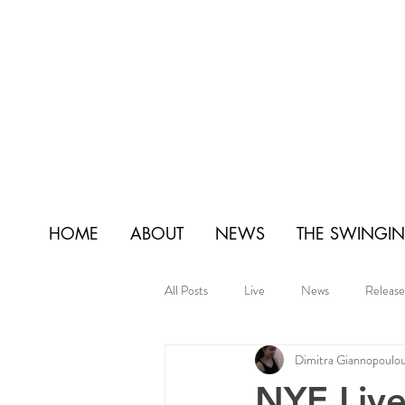
HOME
ABOUT
NEWS
THE SWINGIN'
All Posts
Live
News
Release
Dimitra Giannopoulo
NYE Live