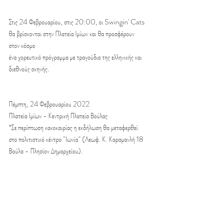
Στις 24 Φεβρουαρίου, στις 20:00, οι Swingin' Cats 
θα βρίσκονται στην Πλατεία Ιμίων και θα προσφέρουν 
στον κόσμο 
ένα χορευτικό πρόγραμμα με τραγούδια της ελληνικής και 
διεθνούς σκηνής. 
Πέμπτη, 24 Φεβρουαρίου 2022
Πλατεία Ιμίων - Κεντρική Πλατεία Βούλας
*Σε περίπτωση κακοκαιρίας η εκδήλωση θα μεταφερθεί 
στο πολιτιστικό κέντρο "Ιωνία" (Λεωφ. Κ. Καραμανλή 18 
Βούλα - Πλησίον Δημαρχείου).