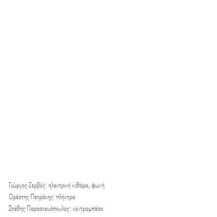
Γιώργος Ζερβός: ηλεκτρική κιθάρα, φωνή
Ορέστης Πετράκης: πλήκτρα
Στάθης Παρασκευόπουλος: κοντραμπάσο