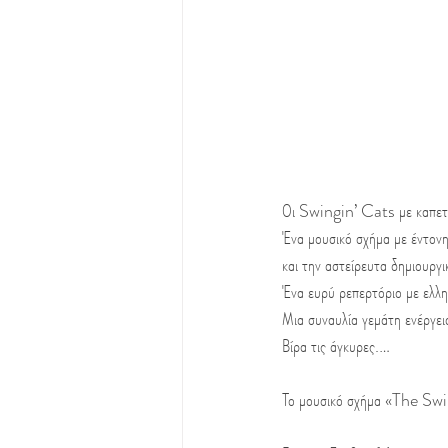
Οι Swingin’ Cats με καπετά
Ένα μουσικό σχήμα με έντονη
και την αστείρευτα δημιουργι
Ένα ευρύ ρεπερτόριο με ελλη
Μια συναυλία γεμάτη ενέργεια
Βίρα τις άγκυρες.…
Το μουσικό σχήμα «The Swin