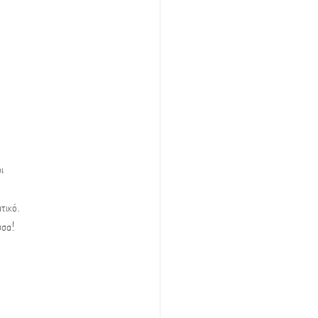
ι 
τικό. 
σσα! 