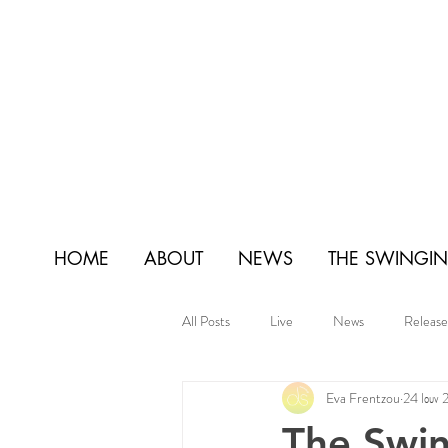
HOME
ABOUT
NEWS
THE SWINGIN'
All Posts
Live
News
Release
Eva Frentzou
24 Ιουν
The Swing