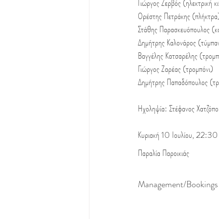
Γιώργος Ζερβός (ηλεκτρική κ
Ορέστης Πετράκης (πλήκτρα
Στάθης Παρασκευόπουλος (κ
Δημήτρης Καλονάρος (τύμπα
Βαγγέλης Κατσαρέλης (τρομπ
Γιώργος Ζαρέας (τρομπόνι)
Δημήτρης Παπαδόπουλος (τρ
Ηχοληψία: Στέφανος Χατζόπο
Κυριακή 10 Ιουλίου, 22:30
Παραλία Παροικιάς
Management/Bookings γ