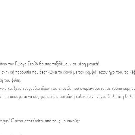
νιο τον Γιώργο Ζερβό θα σας ταξιδέψουν σε μέρη μαγικά! 
 σκηνική παρουσία που ξεσηκώνει το κοινό με τον κομψό jazzy ήχο του, το κέφ
κή του φύση. 
νικά και ξένα τραγούδια όλων των εποχών που αναμειγνύονται με τρόπο ευρημα
 που υπόσχεται να σας χαρίσει μια μοναδική καλοκαιρινή νύχτα δίπλα στη θάλα
gin’ Cats» αποτελείται από τους μουσικούς: