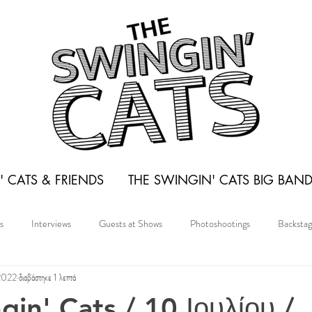
 CATS & FRIENDS
THE SWINGIN' CATS BIG BAN
s
Interviews
Guests at Shows
Photoshootings
Backsta
 2022
διαβάστηκε 1 λεπτά
in' Cats / 10 Ιουλίου /