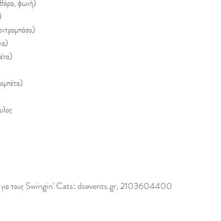
ιθάρα, φωνή)
)
οντραμπάσο)
να)
έτα)
ομπέτα)
υλος
ια τους Swingin' Cats: dsevents.gr, 2103604400