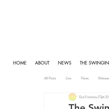
HOME
ABOUT
NEWS
THE SWINGIN'
All Posts
Live
News
Release
Eva Frentzou
7 Σεπ 2
The Swin