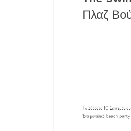
Πλαζ Βο
Tο Σάββατο 10 Σεπτεμβρίουο
Ένα μοναδικό beach party πο