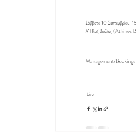
Σάββατο 10 Σεπτεμβρίου, 
Α' Πλαζ Βούλας (Athines 
Management/Bookings γ
Live