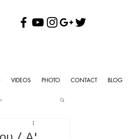
D
VIDEOS
PHOTO
CONTACT
BLOG
ge
ου / Α'