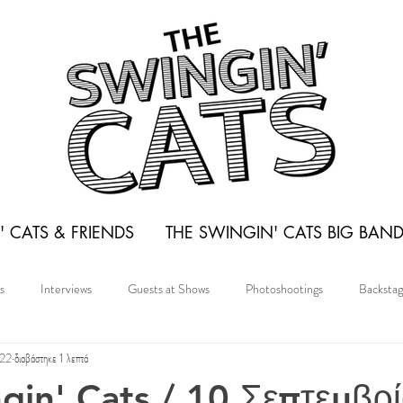
 CATS & FRIENDS
THE SWINGIN' CATS BIG BAN
s
Interviews
Guests at Shows
Photoshootings
Backsta
022
διαβάστηκε 1 λεπτά
gin' Cats / 10 Σεπτεμβρί