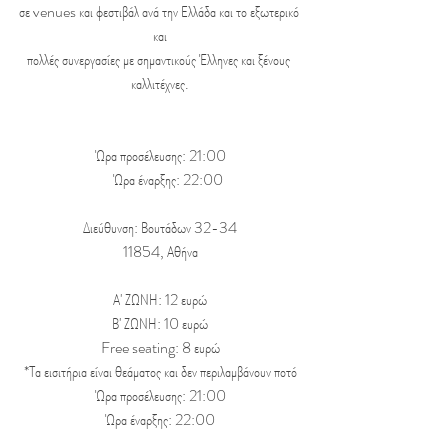
σε venues και φεστιβάλ ανά την Ελλάδα και το εξωτερικό 
και
πολλές συνεργασίες με σημαντικούς Έλληνες και ξένους 
καλλιτέχνες.
Ώρα προσέλευσης: 21:00
     Ώρα έναρξης: 22:00
Διεύθυνση: Βουτάδων 32-34
11854, Αθήνα
Α' ΖΩΝΗ: 12 ευρώ
Β' ΖΩΝΗ: 10 ευρώ
Free seating: 8 ευρώ
*Τα εισιτήρια είναι θεάματος και δεν περιλαμβάνουν ποτό
Ώρα προσέλευσης: 21:00
Ώρα έναρξης: 22:00