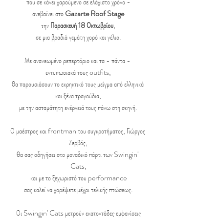
που σε κάνει χαρούμενο σε ελάχιστο χρόνο -
ανεβαίνει στο 
Gazarte Roof Stage
την 
Παρασκευή 18 Οκτωβρίου
,
σε μια βραδιά γεμάτη χορό και γέλιο.
Με ανανεωμένο ρεπερτόριο και τα - πάντα - 
εντυπωσιακά τους outfits,
θα παρουσιάσουν το εκρηκτικό τους μείγμα από ελληνικά 
και ξένα τραγούδια,
με την ασταμάτητη ενέργειά τους πάνω στη σκηνή.
Ο μαέστρος και frontman του συγκροτήματος, Γιώργος 
Ζερβός,
θα σας οδηγήσει στο μοναδικό πάρτι των Swingin' 
Cats,
και με το ξεχωριστό του performance
σας καλεί να χορέψετε μέχρι τελικής πτώσεως.
Οι Swingin' Cats μετρούν εκατοντάδες εμφανίσεις