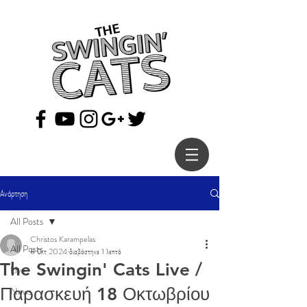
Ανάρτηση
All Posts
Christos Karampelas
All Posts
8 Οκτ 2024
διαβάστηκε 1 λεπτά
The Swingin' Cats Live /
Live
Παρασκευή 18 Οκτωβρίου
News