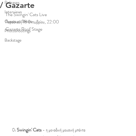
Releases
/ Gazarte
Interviews
The Swingin' Cats Live
Guests at Shows
Παρασκευή 18 Οκτωβρίου, 22:00
Gazarte Roof Stage
Photoshootings
Backstage
Οι 
Swingin' Cats
 - η μοναδική μουσική μπάντα