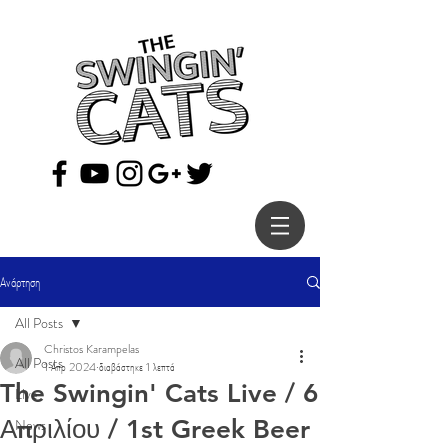
Ανάρτηση
All Posts
Christos Karampelas
All Posts
1 Απρ 2024
διαβάστηκε 1 λεπτά
The Swingin' Cats Live / 6
Live
Απριλίου / 1st Greek Beer
News