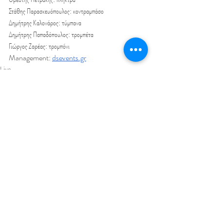
Στάθης Παρασκευόπουλος: κοντραμπάσο
Δημήτρης Καλονάρος: τύμπανα
Δημήτρης Παπαδόπουλος: τρομπέτα
Γιώργος Ζαρέας: τρομπόνι
Management: 
dsevents.gr
Live
News
Πρόσφατες αναρτήσεις
Εμφάνιση όλων