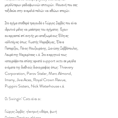
μεγαλύτερων ραδιοφωνικών επιτυχιών. Μουσική που σας 
ταξιδεύει στην ανεμελιά παλιών και αθώων εποχών.
Στο σχήμα σταθερά τραγουδά ο Γιώργος Ζερβός που είναι 
ιδρυτικό μέλος και μαέστρος του σχήματος. Έχουν 
συνεργαστεί επί σκηνής με καταξιωμένους Έλληνες 
καλλιτέχνες όπως: Κωστής Μαραβέγιας, Έλενα 
Παπαρίζου, Πάνος Μουζουράκης, Διονύσης Σαββόπουλος, 
Λαυρέντης Μαχαιρίτσας κ.ά. Στο ενεργητικό τους 
καταγράφονται επίσης αρκετά support acts σε μεγάλα 
ονόματα της διεθνούς δισκογραφίας όπως: Thievery 
Corporation, Parov Stelar, Marc Almond, 
Imany, Jive Aces, Royal Crown Revue, 
Puppini Sisters, Nick Waterhouse κ.ά.
Οι Swingin’ Cats είναι οι:
Γιώργος Ζερβός: ηλεκτρική κιθάρα, φωνή
Ορέστης Πετράκης: πλήκτρα