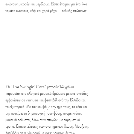
ενώνουν μικρούς και μεγάλους. Είστε έτοιμοι για ένα live 
γεμάτο ενέργεια, κέφι και χορό μέχρι... τελικής πτώσεως;
Οι "The Swingin' Cats" μετρούν 14 χρόνια 
παρουσίας στα ελληνικά μουσικά δρώμενα με εκατοντάδες 
εμφανίσεις σε venues και φεστιβάλ ανά την Ελλάδα και 
το εξωτερικό. Με τον κομψό jazzy ήχο τους, το κέφι και 
την αστείρευτα δημιουργική τους φύση, αναμειγνύουν 
μουσικά ρεύματα, όλων των εποχών, με ευρηματικό 
τρόπο. Επανεκτελέσεις των αγαπημένων Χιώτη, Μουζάκη, 
Χατζιδάκι σε συνδυασμό με jazzy διασκευές των 