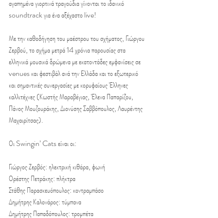
αγαπημένα γιορτινά τραγούδια γίνονται το ιδανικό 
soundtrack για ένα αξέχαστο live!
Με την καθοδήγηση του μαέστρου του σχήματος, Γιώργου 
Ζερβού, το σχήμα μετρά 14 χρόνια παρουσίας στα 
ελληνικά μουσικά δρώμενα με εκατοντάδες εμφανίσεις σε 
venues και φεστιβάλ ανά την Ελλάδα και το εξωτερικό 
και σημαντικές συνεργασίες με κορυφαίους Έλληνες 
καλλιτέχνες (Κωστής Μαραβέγιας, Έλενα Παπαρίζου, 
Πάνος Μουζουράκης, Διονύσης Σαββόπουλος, Λαυρέντης 
Μαχαιρίτσας).
Οι Swingin’ Cats είναι οι:
Γιώργος Ζερβός: ηλεκτρική κιθάρα, φωνή  
Ορέστης Πετράκης: πλήκτρα  
Στάθης Παρασκευόπουλος: κοντραμπάσο  
Δημήτρης Καλονάρος: τύμπανα  
Δημήτρης Παπαδόπουλος: τρομπέτα  