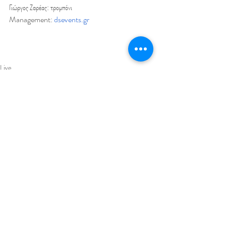
Γιώργος Ζαρέας: τρομπόνι  
Management: 
dsevents.gr
Live
News
Πρόσφατες αναρτήσεις
Εμφάνιση όλων