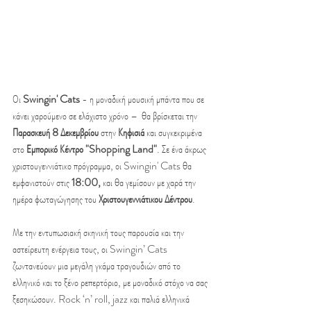
Οι 
Swingin' Cats
 - η μοναδική μουσική μπάντα που σε 
κάνει χαρούμενο σε ελάχιστο χρόνο –  θα βρίσκεται την 
Παρασκευή 8 Δεκεμβρίου
 στην 
Κηφισιά
 και συγκεκριμένα 
στο 
Εμπορικό Κέντρο "Shopping Land"
. Σε ένα άκρως 
χριστουγεννιάτικο πρόγραμμα, οι Swingin' Cats θα 
εμφανιστούν στις 
18:00,
 και θα γεμίσουν με χαρά την 
ημέρα φωταγώγησης του 
Χριστουγεννιάτικου Δέντρου
.
Με την εντυπωσιακή σκηνική τους παρουσία και την 
αστείρευτη ενέργεια τους, οι Swingin’ Cats 
ζωντανεύουν μια μεγάλη γκάμα τραγουδιών από το 
ελληνικό και το ξένο ρεπερτόριο, με μοναδικό στόχο να σας 
ξεσηκώσουν. Rock ‘n’ roll, jazz και παλιά ελληνικά 