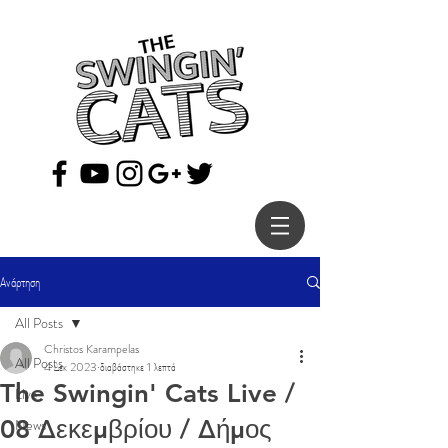
Ανάρτηση
All Posts
Christos Karampelas
All Posts
4 Δεκ 2023
διαβάστηκε 1 λεπτά
The Swingin' Cats Live /
Live
08 Δεκεμβρίου / Δήμος
News